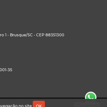
tro 1 - Brusque/SC - CEP 88351300
0001-35
navegação no site
OK