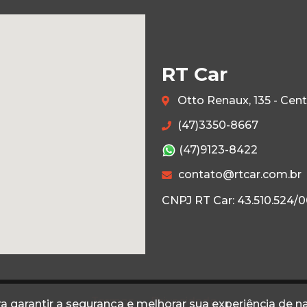
RT Car
Otto Renaux, 135 - Cen
(47)3350-8667
(47)9123-8422
contato@rtcar.com.br
CNPJ RT Car: 43.510.524/
Termos
Privacidade
a garantir a segurança e melhorar sua experiência de 