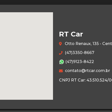
RT Car
Otto Renaux, 135 - Cen
(47)3350-8667
(47)9123-8422
contato@rtcar.com.br
CNPJ RT Car: 43.510.524/