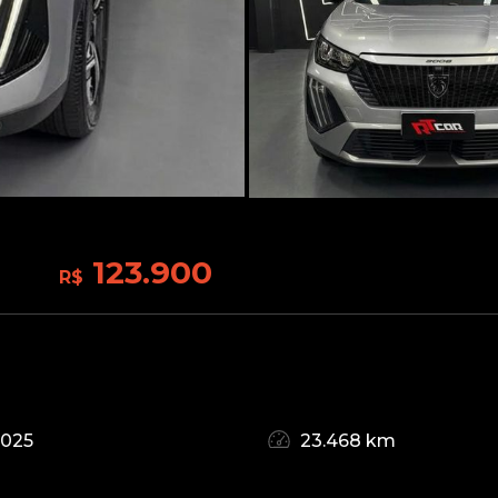
123.900
R$
2025
23.468 km