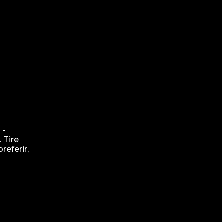
 -
 Tire
eferir,