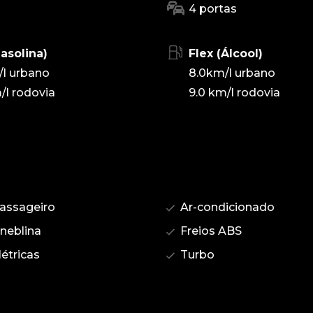
4 portas
Gasolina)
Flex (Álcool)
/l urbano
8.0km/l urbano
/l rodovia
9.0 km/l rodovia
assageiro
Ar-condicionado
 neblina
Freios ABS
étricas
Turbo