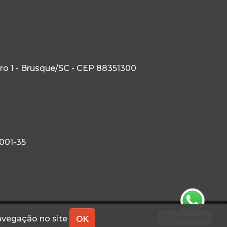
tro 1 - Brusque/SC - CEP 88351300
0001-35
navegação no site
OK