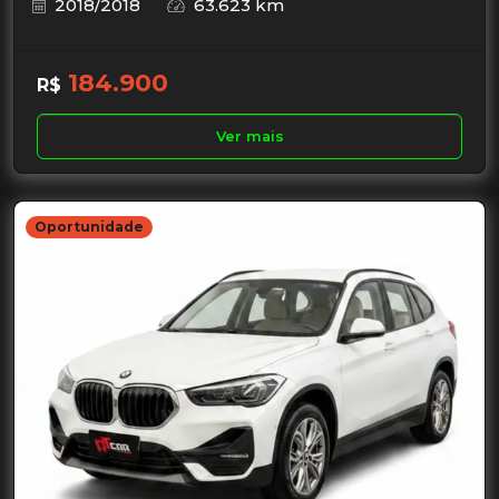
2018/2018
63.623 km
184.900
R$
Ver mais
Oportunidade