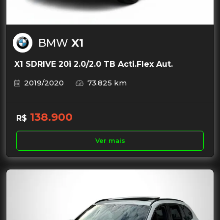
BMW
X1
X1 SDRIVE 20i 2.0/2.0 TB Acti.Flex Aut.
2019/2020
73.825 km
138.900
R$
Ver mais