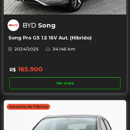
BYD
Song
Song Pro GS 1.5 16V Aut. (Hibrido)
2024/2025
34.146 km
165.900
R$
Ver mais
Garantia de Fábrica